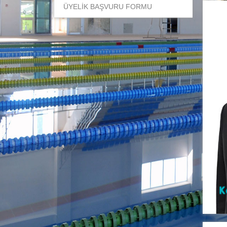
ÜYELİK BAŞVURU FORMU