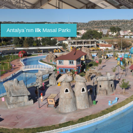
Antalya`nın
ilk
Masal Parkı